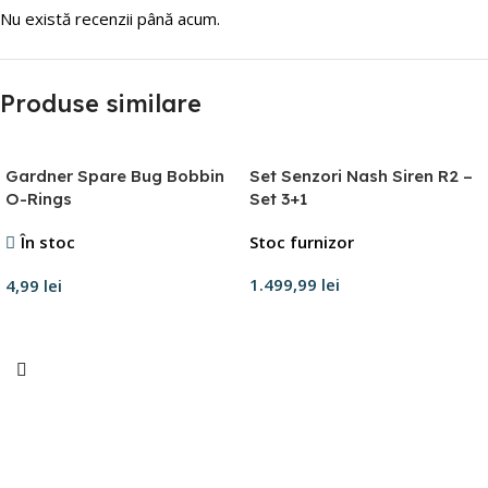
Nu există recenzii până acum.
Produse similare
Gardner Spare Bug Bobbin
Set Senzori Nash Siren R2 –
O-Rings
Set 3+1
În stoc
Stoc furnizor
1.499,99
lei
4,99
lei
Adaugă în coș
Adaugă în coș