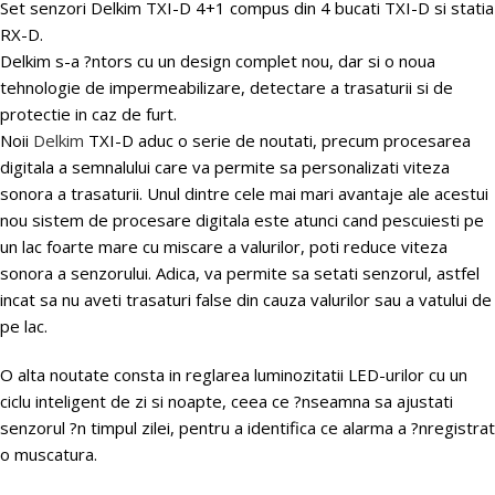
Set senzori Delkim TXI-D 4+1 compus din 4 bucati TXI-D si statia
RX-D.
Delkim s-a ?ntors cu un design complet nou, dar si o noua
tehnologie de impermeabilizare, detectare a trasaturii si de
protectie in caz de furt.
Noii
Delkim
TXI-D aduc o serie de noutati, precum procesarea
digitala a semnalului care va permite sa personalizati viteza
sonora a trasaturii. Unul dintre cele mai mari avantaje ale acestui
nou sistem de procesare digitala este atunci cand pescuiesti pe
un lac foarte mare cu miscare a valurilor, poti reduce viteza
sonora a senzorului. Adica, va permite sa setati senzorul, astfel
incat sa nu aveti trasaturi false din cauza valurilor sau a vatului de
pe lac.
O alta noutate consta in reglarea luminozitatii LED-urilor cu un
ciclu inteligent de zi si noapte, ceea ce ?nseamna sa ajustati
senzorul ?n timpul zilei, pentru a identifica ce alarma a ?nregistrat
o muscatura.