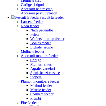
Mulinete crap
Carlige si riguri
Accesorii nadire crap
Accesorii pescuit plantat
Pescuit la feeder
Lansete feeder
Nada feeder
Nada groundbait
Pelete
Wafters, pop-up feeder
Boilies feeder
Lichide, arome
Mulinete feeder
Accesorii monturi feeder
Carlige
Monturi, riguri
Agrafe, vartejuri
Spini, benzi elastice
Stopere
Plumbi, momitoare feeder
Method feeder
Matrite feeder
Cosulete feeder
Plumbi
Fire feeder