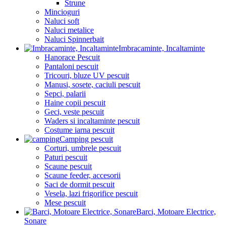
Strune
Mincioguri
Naluci soft
Naluci metalice
Naluci Spinnerbait
Imbracaminte, Incaltaminte
Hanorace Pescuit
Pantaloni pescuit
Tricouri, bluze UV pescuit
Manusi, sosete, caciuli pescuit
Sepci, palarii
Haine copii pescuit
Geci, veste pescuit
Waders si incaltaminte pescuit
Costume iarna pescuit
Camping pescuit
Corturi, umbrele pescuit
Paturi pescuit
Scaune pescuit
Scaune feeder, accesorii
Saci de dormit pescuit
Vesela, lazi frigorifice pescuit
Mese pescuit
Barci, Motoare Electrice,
Sonare