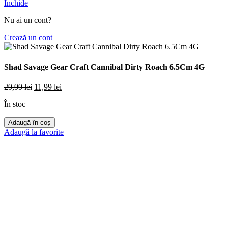
Închide
Nu ai un cont?
Crează un cont
Shad Savage Gear Craft Cannibal Dirty Roach 6.5Cm 4G
Prețul
Prețul
29,99
lei
11,99
lei
inițial
curent
În stoc
a
este:
fost:
11,99 lei.
Cantitate
Adaugă în coș
29,99 lei.
Shad
Adaugă la favorite
Savage
Gear
Craft
Cannibal
Dirty
Roach
6.5Cm
4G