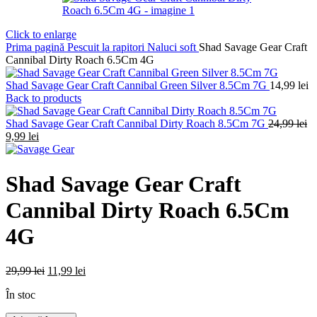
Click to enlarge
Prima pagină
Pescuit la rapitori
Naluci soft
Shad Savage Gear Craft
Cannibal Dirty Roach 6.5Cm 4G
Shad Savage Gear Craft Cannibal Green Silver 8.5Cm 7G
14,99
lei
Back to products
Shad Savage Gear Craft Cannibal Dirty Roach 8.5Cm 7G
24,99
lei
Prețul
Prețul
9,99
lei
inițial
curent
a
este:
fost:
9,99 lei.
Shad Savage Gear Craft
24,99 lei.
Cannibal Dirty Roach 6.5Cm
4G
Prețul
Prețul
29,99
lei
11,99
lei
inițial
curent
În stoc
a
este:
fost:
11,99 lei.