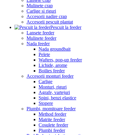
Lansete crap
Mulinete crap
Carlige si riguri
Accesorii nadire crap
Accesorii pescuit plantat
Pescuit la feeder
Lansete feeder
Mulinete feeder
Nada feeder
Nada groundbait
Pelete
Wafters, pop-up feeder
Lichide, arome
Boilies feeder
Accesorii monturi feeder
Carlige
Monturi, riguri
Agrafe, vartejuri
Spini, benzi elastice
Stopere
Plumbi, momitoare feeder
Method feeder
Matrite feeder
Cosulete feeder
Plumbi feeder