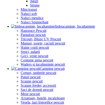
Jiguri
Strune
Mincioguri
Naluci soft
Naluci metalice
Naluci Spinnerbait
Imbracaminte, Incaltaminte
Hanorace Pescuit
Pantaloni pescuit
Tricouri, Bluze UV Pescuit
Manusi, sosete, caciuli pescuit
Haine copii pescuit
Sepci, palarii
Geci, veste pescuit
Costume iarna pescuit
Waders si incaltaminte pescuit
Camping pescuit
Corturi, umbrele pescuit
Paturi pescuit
Scaune pescuit
Scaune feeder, accesorii
Saci de dormit pescuit
Mese pescuit
Arzatoare, butelii, incalzitoare
Vesela, lazi frigorifice pescuit