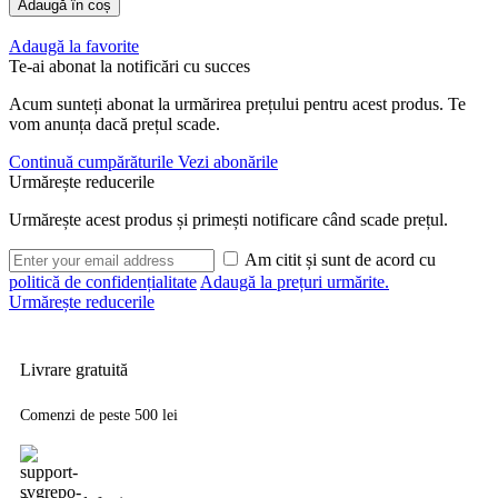
Cantitate
Adaugă în coș
29,99 lei.
Shad
Savage
Adaugă la favorite
Gear
Te-ai abonat la notificări cu succes
Craft
Cannibal
Acum sunteți abonat la urmărirea prețului pentru acest produs. Te
Dirty
vom anunța dacă prețul scade.
Roach
6.5Cm
Continuă cumpărăturile
Vezi abonările
4G
Urmărește reducerile
Urmărește acest produs și primești notificare când scade prețul.
Am citit și sunt de acord cu
politică de confidențialitate
Adaugă la prețuri urmărite.
Urmărește reducerile
Livrare gratuită
Comenzi de peste 500 lei