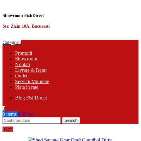
Showroom FishDirect
Str. Zizin 10A, Bucuresti
Categorii
Promotii
Showroom
Noutati
Livrare & Retur
Outlet
Servicii Mulinete
Plata in rate
Blog FishDirect
0
0
items
0,00
lei
Search
-60%