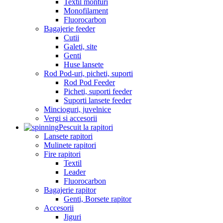
Textil monturi
Monofilament
Fluorocarbon
Bagajerie feeder
Cutii
Galeti, site
Genti
Huse lansete
Rod Pod-uri, picheti, suporti
Rod Pod Feeder
Picheti, suporti feeder
Suporti lansete feeder
Mincioguri, juvelnice
Vergi si accesorii
Pescuit la rapitori
Lansete rapitori
Mulinete rapitori
Fire rapitori
Textil
Leader
Fluorocarbon
Bagajerie rapitor
Genti, Borsete rapitor
Accesorii
Jiguri