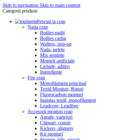
Skip to navigation
Skip to main content
Categorii produse
Pescuit la crap
Nada crap
Boilies nadit
Boilies carlig
Wafters, pop-up
Nada, pelete
Mix seminte
Momeli artificiale
Lichide, aditivi
Ingrediente
Fire crap
Monofilament principal
Textil Monturi, Riguri
Fluorocarbon monturi
Inaintas textil, monofilament
Leadcore, Leadfree
Accesorii monturi crap
Agrafe, vartejuri
Clipsuri, conuri
Kickers, aligners
Kit monturi
Stopere, bile, anouri