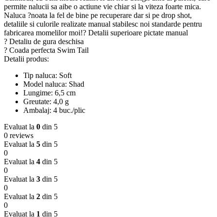
permite nalucii sa aibe o actiune vie chiar si la viteza foarte mica.
Naluca ?noata la fel de bine pe recuperare dar si pe drop shot,
detaliile si culorile realizate manual stabilesc noi standarde pentru
fabricarea momelilor moi!? Detalii superioare pictate manual
? Detaliu de gura deschisa
? Coada perfecta Swim Tail
Detalii produs:
Tip naluca: Soft
Model naluca: Shad
Lungime: 6,5 cm
Greutate: 4,0 g
Ambalaj: 4 buc./plic
Evaluat la
0
din 5
0 reviews
Evaluat la
5
din 5
0
Evaluat la
4
din 5
0
Evaluat la
3
din 5
0
Evaluat la
2
din 5
0
Evaluat la
1
din 5