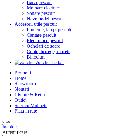
Barci pescuit
Motoare electrice
Sonare pescuit
Navomodel pescuit
Accesorii utile pescuit
Lanterne, lampi pescuit
Cantare pescuit
Electronice pescuit
Ochelari de soare
Cutite, bricege, macete
Binocluri
Voucher cadou
Promotii
Home
Showroom
Noutati
Livrare & Retur
Outlet
Servicii Mulinete
Plata in rate
Coș
Închide
Autentificare