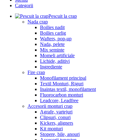
Categorii
Pescuit la crap
Nada crap
Boilies nadit
Boilies carlig
Wafters, pop-up
Nada, pelete
Mix seminte
Momeli artificiale
Lichide, aditivi
Ingrediente
Fire crap
Monofilament principal
Textil Monturi, Riguri
Inaintas textil, monofilament
Fluorocarbon monturi
Leadcore, Leadfree
Accesorii monturi crap
Agrafe, vartejuri
Clipsuri, conuri
Kickers, aligners
Kit monturi
Stopere, bile, anouri
Accesorii tungsten