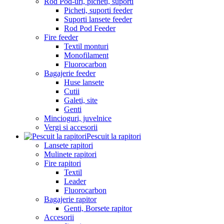
Rod Pod-uri, picheti, suporti
Picheti, suporti feeder
Suporti lansete feeder
Rod Pod Feeder
Fire feeder
Textil monturi
Monofilament
Fluorocarbon
Bagajerie feeder
Huse lansete
Cutii
Galeti, site
Genti
Mincioguri, juvelnice
Vergi si accesorii
Pescuit la rapitori
Lansete rapitori
Mulinete rapitori
Fire rapitori
Textil
Leader
Fluorocarbon
Bagajerie rapitor
Genti, Borsete rapitor
Accesorii