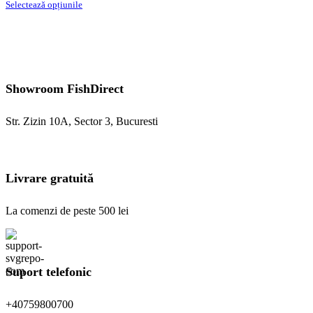
Acest
de
Selectează opțiunile
produs
prețuri:
are
15,99 lei
mai
până
multe
la
variații.
16,99 lei
Opțiunile
Showroom FishDirect
pot
fi
alese
Str. Zizin 10A, Sector 3, Bucuresti
în
pagina
produsului.
Livrare gratuită
La comenzi de peste 500 lei
Suport telefonic
+40759800700