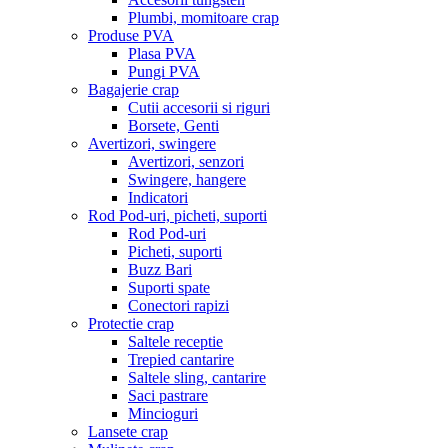
Plumbi, momitoare crap
Produse PVA
Plasa PVA
Pungi PVA
Bagajerie crap
Cutii accesorii si riguri
Borsete, Genti
Avertizori, swingere
Avertizori, senzori
Swingere, hangere
Indicatori
Rod Pod-uri, picheti, suporti
Rod Pod-uri
Picheti, suporti
Buzz Bari
Suporti spate
Conectori rapizi
Protectie crap
Saltele receptie
Trepied cantarire
Saltele sling, cantarire
Saci pastrare
Mincioguri
Lansete crap