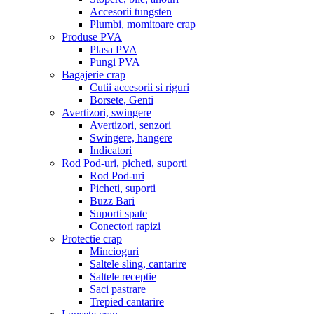
Accesorii tungsten
Plumbi, momitoare crap
Produse PVA
Plasa PVA
Pungi PVA
Bagajerie crap
Cutii accesorii si riguri
Borsete, Genti
Avertizori, swingere
Avertizori, senzori
Swingere, hangere
Indicatori
Rod Pod-uri, picheti, suporti
Rod Pod-uri
Picheti, suporti
Buzz Bari
Suporti spate
Conectori rapizi
Protectie crap
Mincioguri
Saltele sling, cantarire
Saltele receptie
Saci pastrare
Trepied cantarire