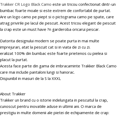
Trakker CR Logo Black Camo
este un tricou confectionat dintr-un
bumbac foarte moale si este extrem de confortabil de purtat.
Are un logo camo pe piept si o pictograma camo pe spate, care
atrag privirile pe lacul de pescuit. Acest tricou elegant de pescuit
la crap este un must have ?n garderoba oricarui pescar.
Datorita designului modern se poate purta in mai multe
imprejurari, atat la pescuit cat si in viata de zi cu zi.
eralizat 100% din bumbac este foarte prietenos cu pielea si
placut la purtat.
Acesta face parte din gama de imbracaminte Trakker Black Camo
care mai include pantaloni lungi si hanorac.
Dispunibil in masuri de la S la XXXL
About Trakker
Trakker un brand cu o istorie indelungata in pescuitul la crap,
cunoscut pentru inovatiile aduse in ultimii ani. O marca de
prestigiu in multe domenii ale pietei de echipamente de crap: