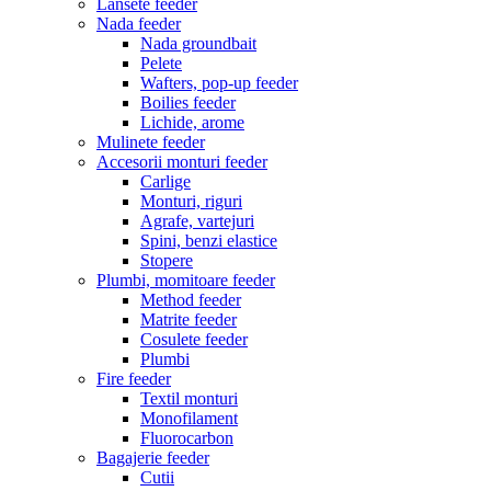
Lansete feeder
Nada feeder
Nada groundbait
Pelete
Wafters, pop-up feeder
Boilies feeder
Lichide, arome
Mulinete feeder
Accesorii monturi feeder
Carlige
Monturi, riguri
Agrafe, vartejuri
Spini, benzi elastice
Stopere
Plumbi, momitoare feeder
Method feeder
Matrite feeder
Cosulete feeder
Plumbi
Fire feeder
Textil monturi
Monofilament
Fluorocarbon
Bagajerie feeder
Cutii