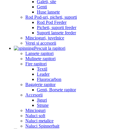
Galeti, site
Genti
Huse lansete
Rod Pod-uri, picheti, suporti
Rod Pod Feeder
Picheti, suporti feeder
Suporti lansete feeder
Mincioguri, juvelnice
Vergi si accesorii
Pescuit la rapitori
Lansete rapitori
Mulinete rapitori
Fire rapitori
Textil
Leader
Fluorocarbon
Bagajerie rapitor
Genti, Borsete rapitor
Accesorii
Jiguri
Strune
Mincioguri
Naluci soft
Naluci metalice
Naluci Spinnerbait