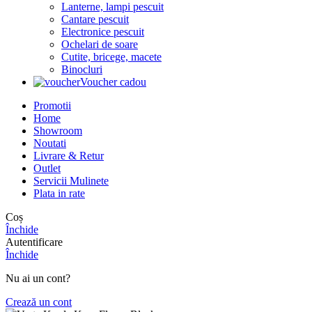
Lanterne, lampi pescuit
Cantare pescuit
Electronice pescuit
Ochelari de soare
Cutite, bricege, macete
Binocluri
Voucher cadou
Promotii
Home
Showroom
Noutati
Livrare & Retur
Outlet
Servicii Mulinete
Plata in rate
Coș
Închide
Autentificare
Închide
Nu ai un cont?
Crează un cont