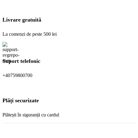
pagina
produsului.
Livrare gratuită
La comenzi de peste 500 lei
Suport telefonic
+40759800700
Plăți securizate
Plătești în siguranță cu cardul