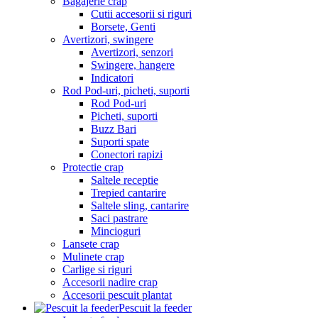
Bagajerie crap
Cutii accesorii si riguri
Borsete, Genti
Avertizori, swingere
Avertizori, senzori
Swingere, hangere
Indicatori
Rod Pod-uri, picheti, suporti
Rod Pod-uri
Picheti, suporti
Buzz Bari
Suporti spate
Conectori rapizi
Protectie crap
Saltele receptie
Trepied cantarire
Saltele sling, cantarire
Saci pastrare
Mincioguri
Lansete crap
Mulinete crap
Carlige si riguri
Accesorii nadire crap
Accesorii pescuit plantat
Pescuit la feeder