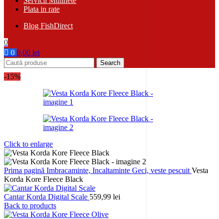
Servicii Mulinete
Plata in rate
Blog FishDirect
0
0
0,00
lei
Search
-15%
Click to enlarge
Prima pagină
Imbracaminte, Incaltaminte
Geci, veste pescuit
Vesta
Korda Kore Fleece Black
Cantar Korda Digital Scale
559,99
lei
Back to products