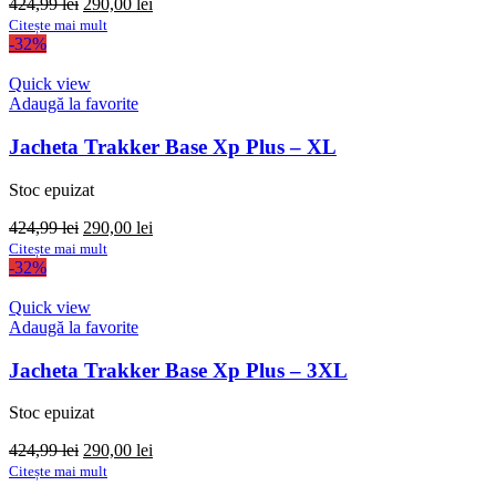
Prețul
Prețul
424,99
lei
290,00
lei
inițial
curent
Citește mai mult
a
este:
-32%
fost:
290,00 lei.
424,99 lei.
Quick view
Adaugă la favorite
Jacheta Trakker Base Xp Plus – XL
Stoc epuizat
Prețul
Prețul
424,99
lei
290,00
lei
inițial
curent
Citește mai mult
a
este:
-32%
fost:
290,00 lei.
424,99 lei.
Quick view
Adaugă la favorite
Jacheta Trakker Base Xp Plus – 3XL
Stoc epuizat
Prețul
Prețul
424,99
lei
290,00
lei
inițial
curent
Citește mai mult
a
este: