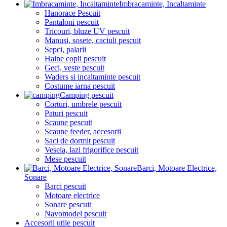
Imbracaminte, Incaltaminte
Hanorace Pescuit
Pantaloni pescuit
Tricouri, bluze UV pescuit
Manusi, sosete, caciuli pescuit
Sepci, palarii
Haine copii pescuit
Geci, veste pescuit
Waders si incaltaminte pescuit
Costume iarna pescuit
Camping pescuit
Corturi, umbrele pescuit
Paturi pescuit
Scaune pescuit
Scaune feeder, accesorii
Saci de dormit pescuit
Vesela, lazi frigorifice pescuit
Mese pescuit
Barci, Motoare Electrice,
Sonare
Barci pescuit
Motoare electrice
Sonare pescuit
Navomodel pescuit
Accesorii utile pescuit