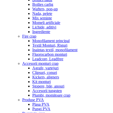
Boilies carlig
Wafters, pop-up
Nada, pelete
Mix seminte
Momeli artificiale
Lichide, aditivi
Ingrediente
Fire crap
Monofilament principal
Textil Monturi, Riguri
Inaintas textil, monofilament
Fluorocarbon monturi
Leadcore, Leadfree
Accesorii monturi crap
Agrafe, vartejuri
Clipsuri, conuri
Kickers, aligners
Kit monturi
Stopere, bile, anouri
Accesorii tungsten
Plumbi, momitoare crap
Produse PVA
Plasa PVA
Pungi PVA