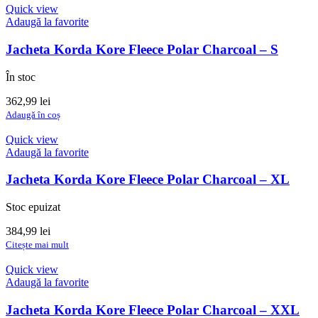
fost:
290,00 lei.
Quick view
424,99 lei.
Adaugă la favorite
Jacheta Korda Kore Fleece Polar Charcoal – S
În stoc
362,99
lei
Adaugă în coș
Quick view
Adaugă la favorite
Jacheta Korda Kore Fleece Polar Charcoal – XL
Stoc epuizat
384,99
lei
Citește mai mult
Quick view
Adaugă la favorite
Jacheta Korda Kore Fleece Polar Charcoal – XXL