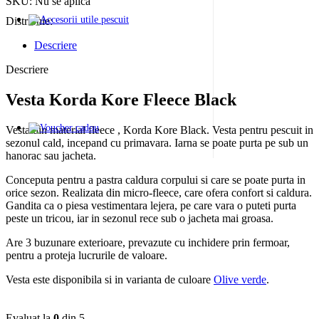
SKU:
Nu se aplică
Distribuie:
Descriere
Descriere
Vesta Korda Kore Fleece Black
Vesta din material fleece , Korda Kore Black. Vesta pentru pescuit in
sezonul cald, incepand cu primavara. Iarna se poate purta pe sub un
hanorac sau jacheta.
Conceputa pentru a pastra caldura corpului si care se poate purta in
orice sezon. Realizata din micro-fleece, care ofera confort si caldura.
Gandita ca o piesa vestimentara lejera, pe care vara o puteti purta
peste un tricou, iar in sezonul rece sub o jacheta mai groasa.
Are 3 buzunare exterioare, prevazute cu inchidere prin fermoar,
pentru a proteja lucrurile de valoare.
Vesta este disponibila si in varianta de culoare
Olive verde
.
Evaluat la
0
din 5