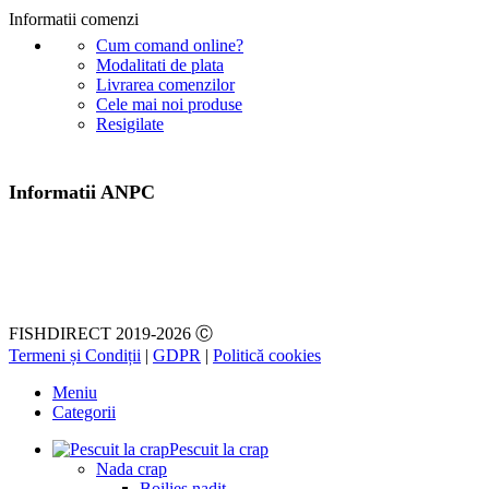
Informatii comenzi
Cum comand online?
Modalitati de plata
Livrarea comenzilor
Cele mai noi produse
Resigilate
Informatii ANPC
FISHDIRECT 2019-2026 Ⓒ
Termeni și Condiții
|
GDPR
|
Politică cookies
Meniu
Categorii
Pescuit la crap
Nada crap
Boilies nadit