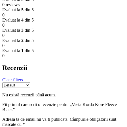
0 reviews
Evaluat la
5
din 5
0
Evaluat la
4
din 5
0
Evaluat la
3
din 5
0
Evaluat la
2
din 5
0
Evaluat la
1
din 5
0
Recenzii
Clear filters
Nu există recenzii până acum.
Fii primul care scrii o recenzie pentru „Vesta Korda Kore Fleece
Black”
Adresa ta de email nu va fi publicată.
Câmpurile obligatorii sunt
marcate cu
*