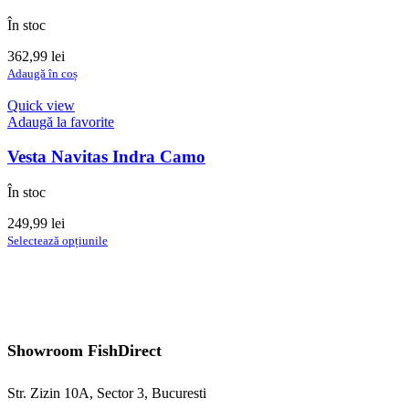
În stoc
362,99
lei
Adaugă în coș
Quick view
Adaugă la favorite
Vesta Navitas Indra Camo
În stoc
249,99
lei
Acest
Selectează opțiunile
produs
are
mai
multe
variații.
Opțiunile
Showroom FishDirect
pot
fi
alese
Str. Zizin 10A, Sector 3, Bucuresti
în