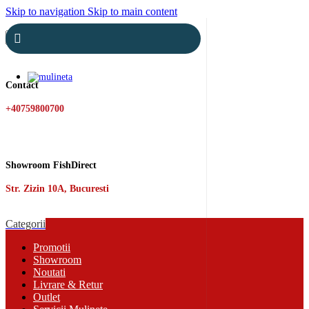
Skip to navigation
Skip to main content
Search
Contact
+40759800700
Showroom FishDirect
Str. Zizin 10A, Bucuresti
Categorii
Promotii
Showroom
Noutati
Livrare & Retur
Outlet