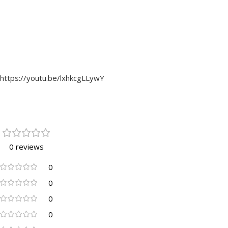
https://youtu.be/lxhkcgLLywY
0 reviews
0
0
0
0