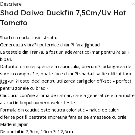
Descriere
Shad Daiwa Duckfin 7,5Cm/Uv Hot
Tomato
Shad cu coada clasic striata.
Genereaza vibra?ii puternice chiar ?i fara jighead.
La testele din Fran?a, a fost un adevarat co?mar pentru ?alau ?i
biban.
Datorita formulei speciale a cauciucului, precum ?i adaugarea de
sare in compozi?ie, poate face chiar ?i shad-ul sa fie utilizat fara
jigg-uri ?i este ideal pentru utilizarea carligelor off-set – perfect
pentru zonele cu bradi?.
Cauciucul con?ine aroma de calmar, care a generat cele mai multe
atacuri in timpul numeroaselor teste.
Formula din cauciuc este neutra coloristic – naluci de culori
diferite pot fi pastrate impreuna fara sa se amestece culorile.
Made in Japan.
Disponibil in 7,5cm, 10cm ?i 12,5cm.