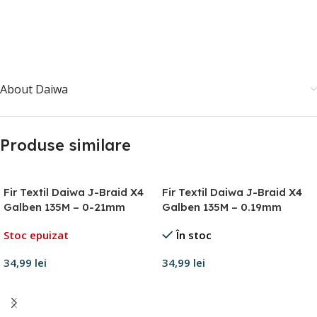
About Daiwa
Produse similare
Fir Textil Daiwa J-Braid X4
Fir Textil Daiwa J-Braid X4
Galben 135M – 0-21mm
Galben 135M – 0.19mm
Stoc epuizat
În stoc
34,99
lei
34,99
lei
Citește mai mult
Adaugă în coș