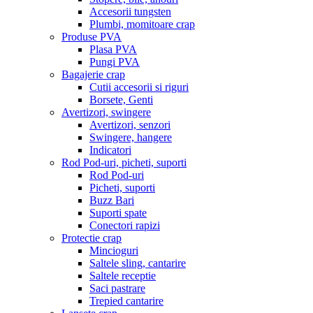
Accesorii tungsten
Plumbi, momitoare crap
Produse PVA
Plasa PVA
Pungi PVA
Bagajerie crap
Cutii accesorii si riguri
Borsete, Genti
Avertizori, swingere
Avertizori, senzori
Swingere, hangere
Indicatori
Rod Pod-uri, picheti, suporti
Rod Pod-uri
Picheti, suporti
Buzz Bari
Suporti spate
Conectori rapizi
Protectie crap
Mincioguri
Saltele sling, cantarire
Saltele receptie
Saci pastrare
Trepied cantarire