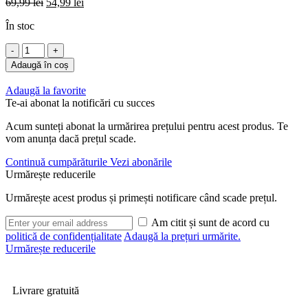
Prețul
Prețul
69,99
lei
54,99
lei
inițial
curent
În stoc
a
este:
fost:
54,99 lei.
Cantitate
69,99 lei.
Solar
Adaugă în coș
SP
Wide
Adaugă la favorite
Mouth
Te-ai abonat la notificări cu succes
Air
Dry
Acum sunteți abonat la urmărirea prețului pentru acest produs. Te
2Kg
vom anunța dacă prețul scade.
Continuă cumpărăturile
Vezi abonările
Urmărește reducerile
Urmărește acest produs și primești notificare când scade prețul.
Am citit și sunt de acord cu
politică de confidențialitate
Adaugă la prețuri urmărite.
Urmărește reducerile
Livrare gratuită