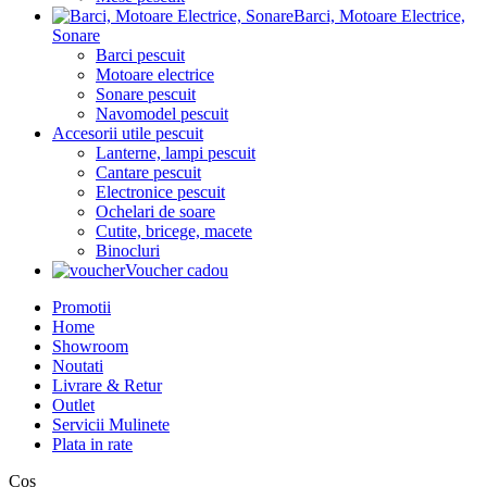
Barci, Motoare Electrice,
Sonare
Barci pescuit
Motoare electrice
Sonare pescuit
Navomodel pescuit
Accesorii utile pescuit
Lanterne, lampi pescuit
Cantare pescuit
Electronice pescuit
Ochelari de soare
Cutite, bricege, macete
Binocluri
Voucher cadou
Promotii
Home
Showroom
Noutati
Livrare & Retur
Outlet
Servicii Mulinete
Plata in rate
Coș