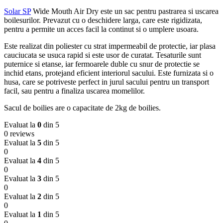
Solar SP
Wide Mouth Air Dry este un sac pentru pastrarea si uscarea
boilesurilor. Prevazut cu o deschidere larga, care este rigidizata,
pentru a permite un acces facil la continut si o umplere usoara.
Este realizat din poliester cu strat impermeabil de protectie, iar plasa
cauciucata se usuca rapid si este usor de curatat. Tesaturile sunt
puternice si etanse, iar fermoarele duble cu snur de protectie se
inchid etans, protejand eficient interiorul sacului. Este furnizata si o
husa, care se potriveste perfect in jurul sacului pentru un transport
facil, sau pentru a finaliza uscarea momelilor.
Sacul de boilies are o capacitate de 2kg de boilies.
Evaluat la
0
din 5
0 reviews
Evaluat la
5
din 5
0
Evaluat la
4
din 5
0
Evaluat la
3
din 5
0
Evaluat la
2
din 5
0
Evaluat la
1
din 5