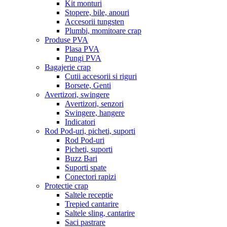
Kit monturi
Stopere, bile, anouri
Accesorii tungsten
Plumbi, momitoare crap
Produse PVA
Plasa PVA
Pungi PVA
Bagajerie crap
Cutii accesorii si riguri
Borsete, Genti
Avertizori, swingere
Avertizori, senzori
Swingere, hangere
Indicatori
Rod Pod-uri, picheti, suporti
Rod Pod-uri
Picheti, suporti
Buzz Bari
Suporti spate
Conectori rapizi
Protectie crap
Saltele receptie
Trepied cantarire
Saltele sling, cantarire
Saci pastrare