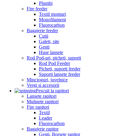
Plumbi
Fire feeder
Textil monturi
Monofilament
Fluorocarbon
Bagajerie feeder
Cutii
Galeti, site
Genti
Huse lansete
Rod Pod-uri, picheti, suporti
Rod Pod Feeder
Picheti, suporti feeder
Suporti lansete feeder
Mincioguri, juvelnice
Vergi si accesorii
Pescuit la rapitori
Lansete rapitori
Mulinete rapitori
Fire rapitori
Textil
Leader
Fluorocarbon
Bagajerie rapitor
Genti, Borsete rapitor