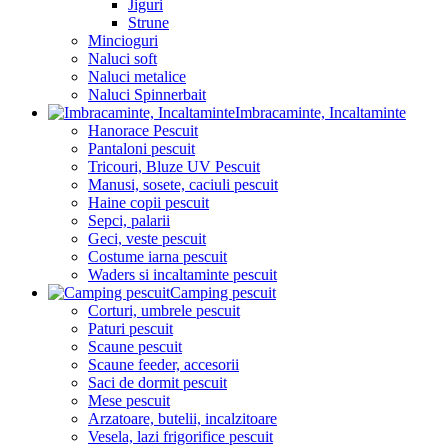
Jiguri
Strune
Mincioguri
Naluci soft
Naluci metalice
Naluci Spinnerbait
Imbracaminte, Incaltaminte
Hanorace Pescuit
Pantaloni pescuit
Tricouri, Bluze UV Pescuit
Manusi, sosete, caciuli pescuit
Haine copii pescuit
Sepci, palarii
Geci, veste pescuit
Costume iarna pescuit
Waders si incaltaminte pescuit
Camping pescuit
Corturi, umbrele pescuit
Paturi pescuit
Scaune pescuit
Scaune feeder, accesorii
Saci de dormit pescuit
Mese pescuit
Arzatoare, butelii, incalzitoare
Vesela, lazi frigorifice pescuit