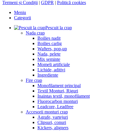
Termeni și Condiții
|
GDPR
|
Politică cookies
Meniu
Categorii
Pescuit la crap
Nada crap
Boilies nadit
Boilies carlig
Wafters, pop-up
Nada, pelete
Mix seminte
Momeli artificiale
Lichide, aditivi
Ingrediente
Fire crap
Monofilament principal
Textil Monturi, Riguri
Inaintas textil, monofilament
Fluorocarbon monturi
Leadcore, Leadfree
Accesorii monturi crap
Agrafe, vartejuri
Clipsuri, conuri
Kickers, aligners