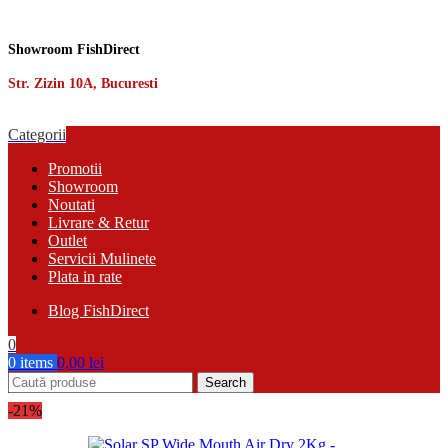
Showroom FishDirect
Str. Zizin 10A, Bucuresti
Categorii
Promotii
Showroom
Noutati
Livrare & Retur
Outlet
Servicii Mulinete
Plata in rate
Blog FishDirect
0
0
items
0,00
lei
Search
-21%