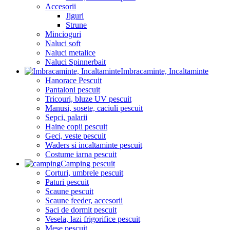
Accesorii
Jiguri
Strune
Mincioguri
Naluci soft
Naluci metalice
Naluci Spinnerbait
Imbracaminte, Incaltaminte
Hanorace Pescuit
Pantaloni pescuit
Tricouri, bluze UV pescuit
Manusi, sosete, caciuli pescuit
Sepci, palarii
Haine copii pescuit
Geci, veste pescuit
Waders si incaltaminte pescuit
Costume iarna pescuit
Camping pescuit
Corturi, umbrele pescuit
Paturi pescuit
Scaune pescuit
Scaune feeder, accesorii
Saci de dormit pescuit
Vesela, lazi frigorifice pescuit
Mese pescuit