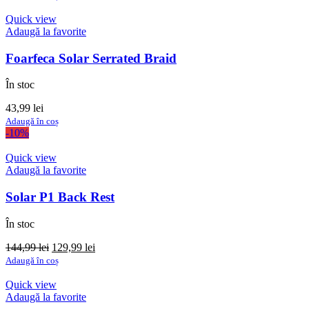
a
este:
fost:
60,99 lei.
Quick view
74,99 lei.
Adaugă la favorite
Foarfeca Solar Serrated Braid
În stoc
43,99
lei
Adaugă în coș
-10%
Quick view
Adaugă la favorite
Solar P1 Back Rest
În stoc
Prețul
Prețul
144,99
lei
129,99
lei
inițial
curent
Adaugă în coș
a
este:
fost:
129,99 lei.
Quick view
144,99 lei.
Adaugă la favorite