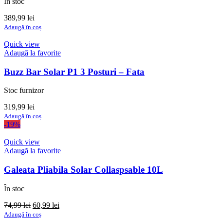
În stoc
389,99
lei
Adaugă în coș
Quick view
Adaugă la favorite
Buzz Bar Solar P1 3 Posturi – Fata
Stoc furnizor
319,99
lei
Adaugă în coș
-19%
Quick view
Adaugă la favorite
Galeata Pliabila Solar Collaspsable 10L
În stoc
Prețul
Prețul
74,99
lei
60,99
lei
inițial
curent
Adaugă în coș