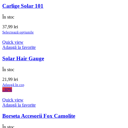
Carlige Solar 101
În stoc
37,99
lei
Acest
Selectează opțiunile
produs
are
Quick view
mai
Adaugă la favorite
multe
variații.
Solar Hair Gauge
Opțiunile
pot
În stoc
fi
alese
21,99
lei
în
Adaugă în coș
pagina
-30%
produsului.
Quick view
Adaugă la favorite
Borseta Accesorii Fox Camolite
În stoc