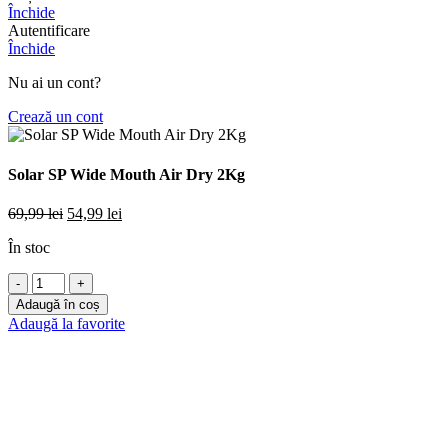
Închide
Autentificare
Închide
Nu ai un cont?
Crează un cont
Solar SP Wide Mouth Air Dry 2Kg
Prețul
Prețul
69,99
lei
54,99
lei
inițial
curent
În stoc
a
este:
fost:
54,99 lei.
Cantitate
69,99 lei.
Solar
Adaugă în coș
SP
Adaugă la favorite
Wide
Mouth
Air
Dry
2Kg