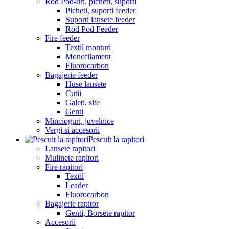
Rod Pod-uri, picheti, suporti
Picheti, suporti feeder
Suporti lansete feeder
Rod Pod Feeder
Fire feeder
Textil monturi
Monofilament
Fluorocarbon
Bagajerie feeder
Huse lansete
Cutii
Galeti, site
Genti
Mincioguri, juvelnice
Vergi si accesorii
Pescuit la rapitori
Lansete rapitori
Mulinete rapitori
Fire rapitori
Textil
Leader
Fluorocarbon
Bagajerie rapitor
Genti, Borsete rapitor
Accesorii