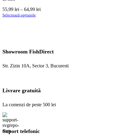
Interval
55,99
lei
–
64,99
lei
Acest
de
Selectează opțiunile
produs
prețuri:
are
55,99 lei
mai
până
multe
la
variații.
64,99 lei
Opțiunile
Showroom FishDirect
pot
fi
alese
Str. Zizin 10A, Sector 3, Bucuresti
în
pagina
produsului.
Livrare gratuită
La comenzi de peste 500 lei
Suport telefonic