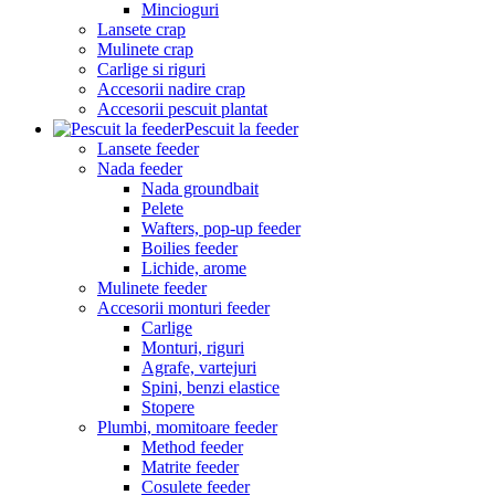
Mincioguri
Lansete crap
Mulinete crap
Carlige si riguri
Accesorii nadire crap
Accesorii pescuit plantat
Pescuit la feeder
Lansete feeder
Nada feeder
Nada groundbait
Pelete
Wafters, pop-up feeder
Boilies feeder
Lichide, arome
Mulinete feeder
Accesorii monturi feeder
Carlige
Monturi, riguri
Agrafe, vartejuri
Spini, benzi elastice
Stopere
Plumbi, momitoare feeder
Method feeder
Matrite feeder
Cosulete feeder