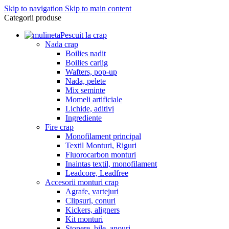
Skip to navigation
Skip to main content
Categorii produse
Pescuit la crap
Nada crap
Boilies nadit
Boilies carlig
Wafters, pop-up
Nada, pelete
Mix seminte
Momeli artificiale
Lichide, aditivi
Ingrediente
Fire crap
Monofilament principal
Textil Monturi, Riguri
Fluorocarbon monturi
Inaintas textil, monofilament
Leadcore, Leadfree
Accesorii monturi crap
Agrafe, vartejuri
Clipsuri, conuri
Kickers, aligners
Kit monturi
Stopere, bile, anouri