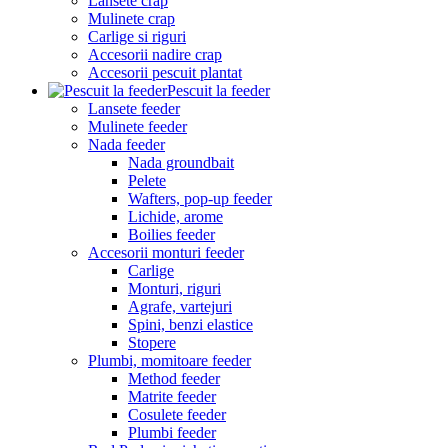
Lansete crap
Mulinete crap
Carlige si riguri
Accesorii nadire crap
Accesorii pescuit plantat
Pescuit la feeder
Lansete feeder
Mulinete feeder
Nada feeder
Nada groundbait
Pelete
Wafters, pop-up feeder
Lichide, arome
Boilies feeder
Accesorii monturi feeder
Carlige
Monturi, riguri
Agrafe, vartejuri
Spini, benzi elastice
Stopere
Plumbi, momitoare feeder
Method feeder
Matrite feeder
Cosulete feeder
Plumbi feeder