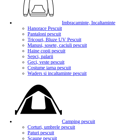
Imbracaminte, Incaltaminte
Hanorace Pescuit
Pantaloni pescuit
Tricouri, Bluze UV Pescuit
Manusi, sosete, caciuli pescuit
Haine copii pescuit
Sepci, palarii
Geci, veste pescuit
Costume iarna pescuit
Waders si incaltaminte pescuit
Camping pescuit
Corturi, umbrele pescuit
Paturi pescuit
Scaune pescuit