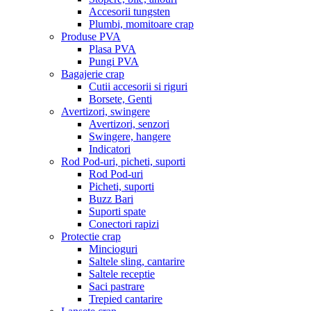
Accesorii tungsten
Plumbi, momitoare crap
Produse PVA
Plasa PVA
Pungi PVA
Bagajerie crap
Cutii accesorii si riguri
Borsete, Genti
Avertizori, swingere
Avertizori, senzori
Swingere, hangere
Indicatori
Rod Pod-uri, picheti, suporti
Rod Pod-uri
Picheti, suporti
Buzz Bari
Suporti spate
Conectori rapizi
Protectie crap
Mincioguri
Saltele sling, cantarire
Saltele receptie
Saci pastrare
Trepied cantarire