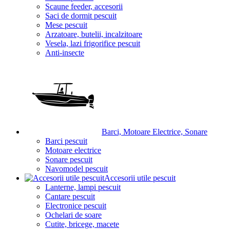
Scaune feeder, accesorii
Saci de dormit pescuit
Mese pescuit
Arzatoare, butelii, incalzitoare
Vesela, lazi frigorifice pescuit
Anti-insecte
Barci, Motoare Electrice, Sonare
Barci pescuit
Motoare electrice
Sonare pescuit
Navomodel pescuit
Accesorii utile pescuit
Lanterne, lampi pescuit
Cantare pescuit
Electronice pescuit
Ochelari de soare
Cutite, bricege, macete