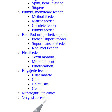
Spini, benzi elastice
Stopere
Plumbi, momitoare feeder
Method feeder
Matrite feeder
Cosulete feeder
Plumbi feeder
Rod Pod-uri, picheti, suporti
Picheti, suporti feeder
Suporti lansete feeder
Rod Pod Feeder
Fire feeder
Textil monturi
Monofilament
Fluorocarbon
Bagajerie feeder
Huse lansete
Cutii
Galeti, site
Genti
Mincioguri, juvelnice
Vergi si accesorii