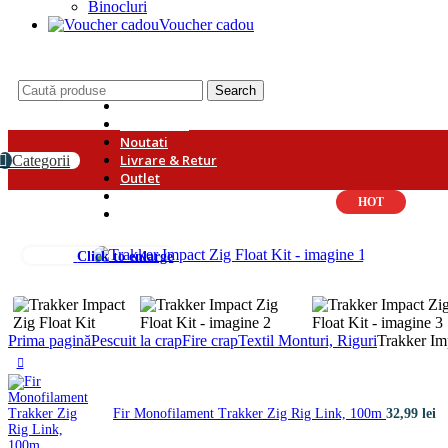
Binocluri
Voucher cadou
Search
Promotii
Showroom
Noutati
Livrare & Retur
Categorii
Outlet
Servicii Mulinete
HOT
Plata in rate
Click to enlarge
Prima pagină
Pescuit la crap
Fire crap
Textil Monturi, Riguri
Trakker Im
Fir Monofilament Trakker Zig Rig Link, 100m
32,99
lei