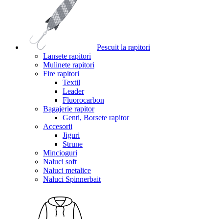
Pescuit la rapitori
Lansete rapitori
Mulinete rapitori
Fire rapitori
Textil
Leader
Fluorocarbon
Bagajerie rapitor
Genti, Borsete rapitor
Accesorii
Jiguri
Strune
Mincioguri
Naluci soft
Naluci metalice
Naluci Spinnerbait