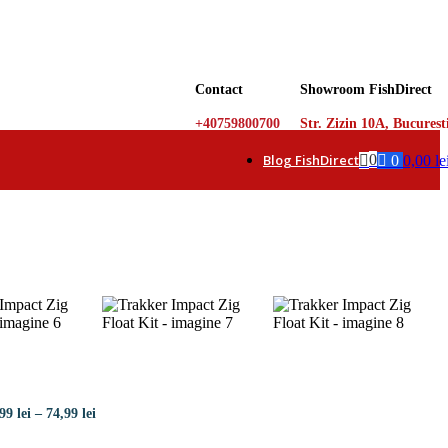
Contact
Showroom FishDirect
+40759800700
Str. Zizin 10A, Bucurest
Blog FishDirect
0
0
0,00
le
Interval
,99
lei
–
74,99
lei
de
prețuri: