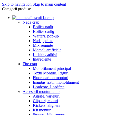
Skip to navigation
Skip to main content
Categorii produse
Pescuit la crap
Nada crap
Boilies nadit
Boilies carlig
Wafters, pop-up
Nada, pelete
Mix seminte
Momeli artificiale
Lichide, aditivi
Ingrediente
Fire crap
Monofilament principal
Textil Monturi, Riguri
Fluorocarbon monturi
Inaintas textil, monofilament
Leadcore, Leadfree
Accesorii monturi crap
Agrafe, vartejuri
Clipsuri, conuri
Kickers, aligners
Kit monturi
Stopere, bile, anouri